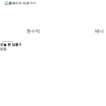
로그인
회원가입
마이페이지
현수막
배너
장바구니
배송조회
오늘 본 상품
0
없음