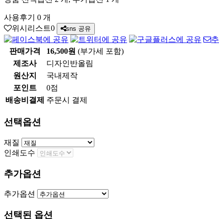
사용후기 0 개
위시리스트
0
sns 공유
추
판매가격
16,500원
(부가세 포함)
제조사
디자인반올림
원산지
국내제작
포인트
0점
배송비결제
주문시 결제
선택옵션
재질
인쇄도수
추가옵션
추가옵션
선택된 옵션