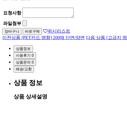
요청사항
파일첨부
위시리스트
장바구니
바로구매
이전상품
[PET카드 명함] 200매 단면/양면
다음 상품
[고급지 명
상품정보
사용후기
0
상품문의
0
배송/교환
상품 정보
상품 상세설명