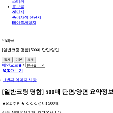
스티커
홍보물
전단지
종이자석 전단지
테이블세팅지
인쇄물
[일반코팅 명함] 500매 단면/양면
작게
기본
크게
메인으로
확대보기
1번째 이미지 새창
[일반코팅 명함] 500매 단면/양면
요약정보
★MD추천★ 갓갓갓성비! 500매!
상품 선택옵션 2 개, 추가옵션 1 개