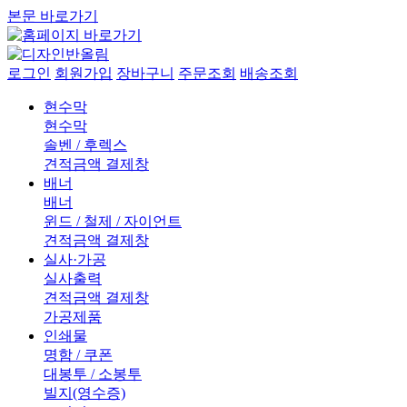
본문 바로가기
로그인
회원가입
장바구니
주문조회
배송조회
현수막
현수막
솔벤 / 후렉스
견적금액 결제창
배너
배너
윈드 / 철제 / 자이언트
견적금액 결제창
실사·가공
실사출력
견적금액 결제창
가공제품
인쇄물
명함 / 쿠폰
대봉투 / 소봉투
빌지(영수증)